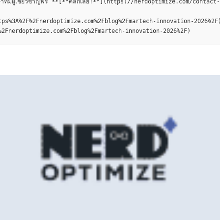
ษาทีมผู้เชี่ยวชาญฟรี **[**คลิกเลย!**](https://nerdoptimize.com/contact-
ps%3A%2F%2Fnerdoptimize.com%2Fblog%2Fmartech-innovation-2026%2F)
%2Fnerdoptimize.com%2Fblog%2Fmartech-innovation-2026%2F)