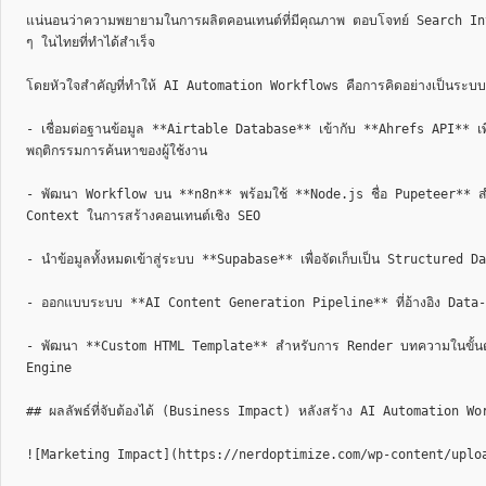
แน่นอนว่าความพยายามในการผลิตคอนเทนต์ที่มีคุณภาพ ตอบโจทย์ Search Inten
ๆ ในไทยที่ทำได้สำเร็จ

โดยหัวใจสำคัญที่ทำให้ AI Automation Workflows คือการคิดอย่างเป็นระบบ

- เชื่อมต่อฐานข้อมูล **Airtable Database** เข้ากับ **Ahrefs API** เ
พฤติกรรมการค้นหาของผู้ใช้งาน

- พัฒนา Workflow บน **n8n** พร้อมใช้ **Node.js ชื่อ Pupeteer** สำหรั
Context ในการสร้างคอนเทนต์เชิง SEO

- นำข้อมูลทั้งหมดเข้าสู่ระบบ **Supabase** เพื่อจัดเก็บเป็น Structured 
- ออกแบบระบบ **AI Content Generation Pipeline** ที่อ้างอิง Data-dr
- พัฒนา **Custom HTML Template** สำหรับการ Render บทความในขั้นตอนส
Engine

## ผลลัพธ์ที่จับต้องได้ (Business Impact) หลังสร้าง AI Automation Workf
![Marketing Impact](https://nerdoptimize.com/wp-content/uploa