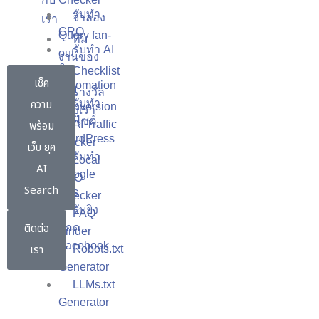
รับทำ
จำลอง
เรา
CRO
Query fan-
ทีม
รับทำ AI
out
งานของ
&
Checklist
เรา
เช็ค
Automation
เพิ่ม
รางวัล
ความ
รับทำ
Conversion
ของเรา
เว็บไซต์
พร้อม
AI Traffic
WordPress
Tracker
เว็บ ยุค
รับทำ
Local
AI
Google
SEO
Search
Ads
Checker
รับยิง
FAQ
ติดต่อ
แอด
Finder
Facebook
เรา
Robots.txt
Generator
LLMs.txt
Generator