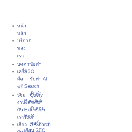
Skip
to
content
Main
หน้า
หลัก
Menu
บริการ
ของ
เรา
บทความ
รับทำ
เครื่อง
SEO
มือ
รับทำ AI
Search
ฟรี
รับทำ
ร่วม
Query
Backlink
งาน
Detector
รับสอน
กับ
Extension
SEO
เรา
Tool
คอร์ส
เกี่ยว
AI Search
เรียน SEO
กับ
Checker