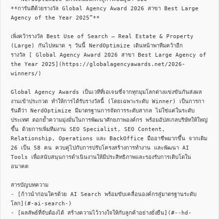
**การันตีด้วยรางวัล Global Agency Award 2026 สาขา Best Large 
Agency of the Year 2025”**

เพิ่งคว้ารางวัล Best Use of Search – Real Estate & Property 
(Large) กันไปหมาด ๆ วันนี้ NerdOptimize เดินหน้าพาทีมคว้าอีก
รางวัล [ Global Agency Award 2026 สาขา Best Large Agency of 
the Year 2025](https://globalagencyawards.net/2026-
winners/)

Global Agency Awards เป็นเวทีที่เอเจนซี่จากทุกมุมโลกต่างแข่งขันกันส่งผล
งานเข้าประกวด ทำให้การได้รับรางวัลนี้ (โดยเฉพาะระดับ Winner) เป็นการกา
รันตีว่า NerdOptimize มีมาตรฐานการจัดการระดับสากล ไม่ใช่แค่ในระดับ
ประเทศ ตอกย้ำความมุ่งมั่นในการพัฒนาศักยภาพองค์กร พร้อมอัปสเกลบริษัทให้ใหญ่
ขึ้น ด้วยการเพิ่มทีมงาน SEO Specialist, SEO Content, 
Relationship, Operations และ BackOffice มืออาชีพมากขึ้น จากเดิม 
26 เป็น 58 คน ควบคู่ไปกับการปรับโครงสร้างการทำงาน และพัฒนา AI 
Tools เพื่อสนับสนุนการดำเนินงานให้มีประสิทธิภาพและรองรับการเติบโตใน
อนาคต

สารบัญบทความ

- [ก้าวนำก่อนใครด้วย AI Search พร้อมขับเคลื่อนองค์กรสู่มาตรฐานระดับ
โลก](#-ai-search-)

- [ผลลัพธ์ที่จับต้องได้ สร้างความไว้วางใจให้กับลูกค้าอย่างยั่งยืน](#--hd-