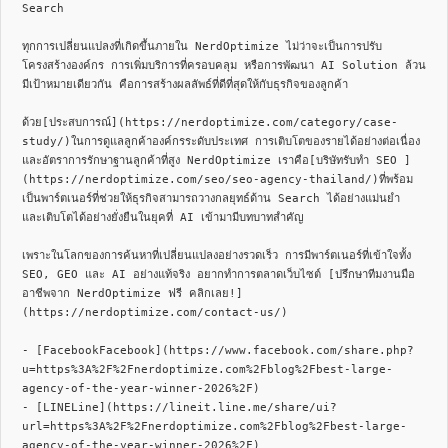
Search

ทุกการเปลี่ยนแปลงที่เกิดขึ้นภายใน NerdOptimize ไม่ว่าจะเป็นการปรับ
โครงสร้างองค์กร การเพิ่มบริการที่ครอบคลุม หรือการพัฒนา AI Solution ล้วน
มีเป้าหมายเดียวกัน คือการสร้างผลลัพธ์ที่ดีที่สุดให้กับธุรกิจของลูกค้า

ด้วย[ประสบการณ์](https://nerdoptimize.com/category/case-
study/)ในการดูแลลูกค้าองค์กรระดับประเทศ การเติบโตของรายได้อย่างต่อเนื่อง 
และอัตราการรักษาฐานลูกค้าที่สูง NerdOptimize เราคือ[บริษัทรับทำ SEO ]
(https://nerdoptimize.com/seo/seo-agency-thailand/)ที่พร้อม
เป็นพาร์ตเนอร์ที่ช่วยให้ธุรกิจสามารถวางกลยุทธ์ด้าน Search ได้อย่างแม่นยำ 
และเติบโตได้อย่างยั่งยืนในยุคที่ AI เข้ามามีบทบาทสำคัญ

เพราะในโลกของการค้นหาที่เปลี่ยนแปลงอย่างรวดเร็ว การมีพาร์ตเนอร์ที่เข้าใจทั้ง 
SEO, GEO และ AI อย่างแท้จริง อยากทำการตลาดเว็บไซต์ [ปรึกษาทีมงานมือ
อาชีพจาก NerdOptimize ฟรี คลิกเลย!]
(https://nerdoptimize.com/contact-us/)

- [FacebookFacebook](https://www.facebook.com/share.php?
u=https%3A%2F%2Fnerdoptimize.com%2Fblog%2Fbest-large-
agency-of-the-year-winner-2026%2F)

- [LINELine](https://lineit.line.me/share/ui?
url=https%3A%2F%2Fnerdoptimize.com%2Fblog%2Fbest-large-
agency-of-the-year-winner-2026%2F)