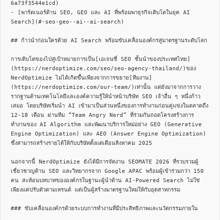
6a73f3544e1cd)

- [พาร์ตเนอร์ด้าน SEO, GEO และ AI ที่พร้อมพาธุรกิจเติบโตในยุค AI 
Search](#-seo-geo--ai--ai-search)

## ก้าวนำก่อนใครด้วย AI Search พร้อมขับเคลื่อนองค์กรสู่มาตรฐานระดับโลก

การเติบโตของไปสู่เป้าหมายการเป็น[เอเจนซี่ SEO ชั้นนำของประเทศไทย]
(https://nerdoptimize.com/seo/seo-agency-thailand/)ของ 
NerdOptimize ไม่ได้เกิดขึ้นเพียงจากการขยาย[ทีมงาน]
(https://nerdoptimize.com/our-team/)เท่านั้น แต่ยังมาจากการวาง
รากฐานด้านเทคโนโลยีและองค์ความรู้ให้นำหน้าบริษัท SEO เจ้าอื่น ๆ หนึ่งก้าว
เสมอ โดยบริษัทเริ่มนำ AI เข้ามาเป็นส่วนหนึ่งของการทำงานก่อนคู่แข่งในตลาดถึง 
12-18 เดือน ผ่านทีม “Team Angry Nerd” ที่ร่วมกันถอดโครงสร้างการ
ทำงานของ AI Algorithm และพัฒนาบริการใหม่อย่าง GEO (Generative 
Engine Optimization) และ AEO (Answer Engine Optimization) 
ซึ่งสามารถสร้างรายได้ให้กับบริษัทตั้งแต่เดือนสิงหาคม 2025

นอกจากนี้ NerdOptimize ยังได้มีการจัดงาน SEOMATE 2026 ที่รวบรวมผู้
เชี่ยวชาญด้าน SEO และวิทยากรจาก Google APAC พร้อมผู้เข้าร่วมกว่า 150 
คน สะท้อนบทบาทขององค์กรในฐานะผู้นำด้าน AI-Powered Search ไม่ใช่
เพียงแค่ปรับตัวตามเทรนด์ แต่เป็นผู้สร้างมาตรฐานใหม่ให้กับอุตสาหกรรม

### ขับเคลื่อนองค์กรด้วยระบบการทำงานที่มีประสิทธิภาพและนวัตกรรมภายใน
