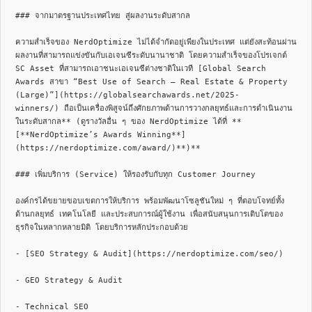
### จากมาตรฐานประเทศไทย สู่ผลงานระดับสากล

ความสำเร็จของ NerdOptimize ไม่ได้จำกัดอยู่เพียงในประเทศ แต่ยังสะท้อนผ่าน
ผลงานที่สามารถแข่งขันกับเอเจนซีระดับนานาชาติ โดยความสำเร็จของโปรเจกต์ 
SC Asset ที่สามารถเอาชนะเอเจนซีต่างชาติในเวที [Global Search 
Awards สาขา “Best Use of Search – Real Estate & Property 
(Large)”](https://globalsearchawards.net/2025-
winners/) ถือเป็นเครื่องพิสูจน์ถึงศักยภาพด้านการวางกลยุทธ์และการดำเนินงาน
ในระดับสากล** (ดูรางวัลอื่น ๆ ของ NerdOptimize ได้ที่ **
[**NerdOptimize’s Awards Winning**]
(https://nerdoptimize.com/award/)**)**

### เพิ่มบริการ (Service) ให้รองรับกับทุก Customer Journey

องค์กรได้ขยายขอบเขตการให้บริการ พร้อมพัฒนาโซลูชันใหม่ ๆ ที่ตอบโจทย์ทั้ง
ด้านกลยุทธ์ เทคโนโลยี และประสบการณ์ผู้ใช้งาน เพื่อสนับสนุนการเติบโตของ
ธุรกิจในหลากหลายมิติ โดยบริการหลักประกอบด้วย

- [SEO Strategy & Audit](https://nerdoptimize.com/seo/)

- GEO Strategy & Audit

- Technical SEO
