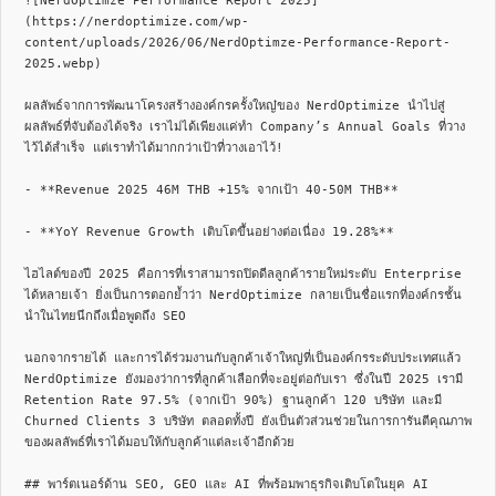
![NerdOptimze Performance Report 2025]
(https://nerdoptimize.com/wp-
content/uploads/2026/06/NerdOptimze-Performance-Report-
2025.webp)

ผลลัพธ์จากการพัฒนาโครงสร้างองค์กรครั้งใหญ๋ของ NerdOptimize นำไปสู่
ผลลัพธ์ที่จับต้องได้จริง เราไม่ได้เพียงแค่ทำ Company’s Annual Goals ที่วาง
ไว้ได้สำเร็จ แต่เราทำได้มากกว่าเป้าที่วางเอาไว้!

- **Revenue 2025 46M THB +15% จากเป้า 40-50M THB**

- **YoY Revenue Growth เติบโตขึ้นอย่างต่อเนื่อง 19.28%**

ไฮไลต์ของปี 2025 คือการที่เราสามารถปิดดีลลูกค้ารายใหม่ระดับ Enterprise 
ได้หลายเจ้า ยิ่งเป็นการตอกย้ำว่า NerdOptimize กลายเป็นชื่อแรกที่องค์กรชั้น
นำในไทยนึกถึงเมื่อพูดถึง SEO

นอกจากรายได้ และการได้ร่วมงานกับลูกค้าเจ้าใหญ่ที่เป็นองค์กรระดับประเทศแล้ว 
NerdOptimize ยังมองว่าการที่ลูกค้าเลือกที่จะอยู่ต่อกับเรา ซึ่งในปี 2025 เรามี 
Retention Rate 97.5% (จากเป้า 90%) ฐานลูกค้า 120 บริษัท และมี 
Churned Clients 3 บริษัท ตลอดทั้งปี ยังเป็นตัวส่วนช่วยในการการันตีคุณภาพ
ของผลลัพธ์ที่เราได้มอบให้กับลูกค้าแต่ละเจ้าอีกด้วย

## พาร์ตเนอร์ด้าน SEO, GEO และ AI ที่พร้อมพาธุรกิจเติบโตในยุค AI 