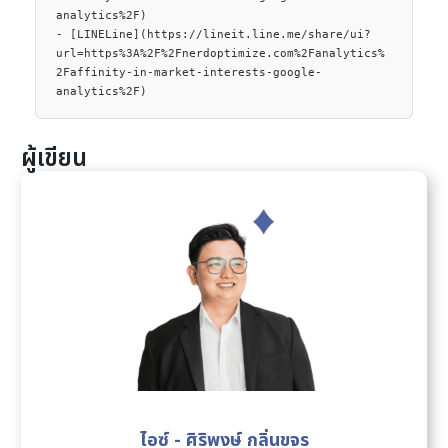
analytics%2F)

- [LINELine](https://lineit.line.me/share/ui?
url=https%3A%2F%2Fnerdoptimize.com%2Fanalytics%
2Faffinity-in-market-interests-google-
analytics%2F)
ผู้เขียน
ไอซ์ - ศิริพงษ์ กลิ่นขจร