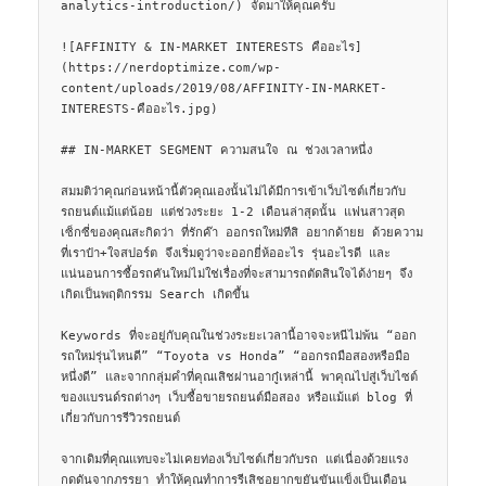
analytics-introduction/) จัดมาให้คุณครับ

![AFFINITY & IN-MARKET INTERESTS คืออะไร]
(https://nerdoptimize.com/wp-
content/uploads/2019/08/AFFINITY-IN-MARKET-
INTERESTS-คืออะไร.jpg)

## IN-MARKET SEGMENT ความสนใจ ณ ช่วงเวลาหนึ่ง

สมมติว่าคุณก่อนหน้านี้ตัวคุณเองนั้นไม่ได้มีการเข้าเว็บไซต์เกี่ยวกับ
รถยนต์แม้แต่น้อย แต่ช่วงระยะ 1-2 เดือนล่าสุดนั้น แฟนสาวสุด
เซ็กซี่ของคุณสะกิดว่า ที่รักค๊า ออกรถใหม่ทีสิ อยากด้ายย ด้วยความ
ที่เราป๋า+ใจสปอร์ต จึงเริ่มดูว่าจะออกยี่ห้ออะไร รุ่นอะไรดี และ 
แน่นอนการซื้อรถคันใหม่ไม่ใช่เรื่องที่จะสามารถตัดสินใจได้ง่ายๆ จึง
เกิดเป็นพฤติกรรม Search เกิดขึ้น

Keywords ที่จะอยู่กับคุณในช่วงระยะเวลานี้อาจจะหนีไม่พ้น “ออก
รถใหม่รุ่นไหนดี” “Toyota vs Honda” “ออกรถมือสองหรือมือ
หนึ่งดี” และจากกลุ่มคำที่คุณเสิชผ่านอากู๋เหล่านี้ พาคุณไปสู่เว็บไซต์
ของแบรนด์รถต่างๆ เว็บซื้อขายรถยนต์มือสอง หรือแม้แต่ blog ที่
เกี่ยวกับการรีวิวรถยนต์

จากเดิมที่คุณแทบจะไม่เคยท่องเว็บไซต์เกี่ยวกับรถ แต่เนื่องด้วยแรง
กดดันจากภรรยา ทำให้คุณทำการรีเสิชอยากขยันขันแข็งเป็นเดือน 