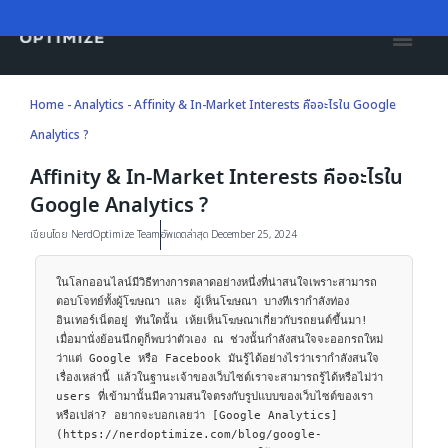
Skip
to
content
Home
-
Analytics
-
Affinity & In-Market Interests คืออะไรใน Google
Analytics ?
Affinity & In-Market Interests คืออะไรใน
Google Analytics ?
เขียนโดย
NerdOptimize Team
อัพเดตล่าสุด December 25, 2024
ในโลกออนไลน์มีวิธีทางการตลาดอย่างหนึ่งที่น่าสนใจเพราะสามารถ
ตอบโจทย์ทั้งผู้โฆษณา และ ผู้เห็นโฆษณา บางทีเรากำลังท่อง
อินเทอร์เน็ตอยู่ ทันใดนั้น เห้ยเห็นโฆษณาเกี่ยวกับรถยนต์ขึ้นมา! 
เมื่อมานั่งย้อนนึกดูก็พบว่าตัวเอง ณ ช่วงนั้นกำลังสนใจจะออกรถใหม่ 
ว่าแต่ Google หรือ Facebook มันรู้ได้อย่างไรว่าเรากำลังสนใจ
เรื่องเหล่านี้ แล้วในฐานะเจ้าของเว็บไซต์เราจะสามารถรู้ได้หรือไม่ว่า 
users ที่เข้ามานั้นมีความสนใจตรงกับรูปแบบของเว็บไซต์ของเรา
หรือเปล่า? อยากจะบอกเลยว่า [Google Analytics]
(https://nerdoptimize.com/blog/google-