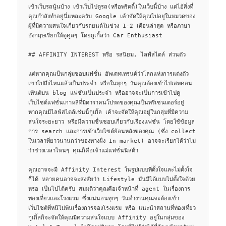
เข้าเว็บรถนู้นบ้าง เข้าเว็บไปดูรถ(หรือพริตตี้)ในเว็บนี้บ้าง แต่ไอ้สิ่งที่
คุณกำลังทำอยู่นี่แหละครับ Google เค้าจัดให้คุณไปอยู่ในหมวดของ
ผู้ที่มีความสนใจเกี่ยวกับรถยนต์ในช่วง 1-2 เดือนล่าสุด หรือภาษา
อังกฤษเรียกให้ดูคูลๆ โดยกูเกิ้ลว่า Car Enthusiast

## AFFINITY INTEREST หรือ รสนิยม, ไลฟ์สไตล์ ส่วนตัว

แต่หากคุณเป็นกลุ่มชอบแฟชั่น อัพเดทเทรนด์ว่าโลกแห่งการแต่งตัว
เขาไปถึงไหนแล้วเป็นประจำ หรือในทุกๆ วันคุณต้องเข้าไปเสพคอน
เท้นต์บน blog แฟชั่นเป็นประจำ หรืออาจจะเป็นการเข้าไปดู
เว็บไซต์แฟชั่นเกาหลีที่มีดาราคนโปรดของคุณเป็นพรีเซนเตอร์อยู่ 
หากคุณมีไลฟ์สไตล์เช่นนี้กูเกิ้ล เค้าจะจัดให้คุณอยู่ในกลุ่มที่มีความ
สนใจระยะยาว หรือมีความชื่นชอบเกี่ยวกับเรื่องแฟชั่น โดยใช้ข้อมูล
การ search และการเข้าเว็บไซต์ย้อนหลังของคุณ (ซึ่ง collect 
ในเวลาที่ยาวนานกว่าของทางฝั่ง In-market) อาจจะเรียกได้ว่าไม่
ว่าช่วงเวลาไหนๆ คุณก็คือเจ้าแม่แฟชั่นนิสต้า

คุณอาจจะมี Affinity Interest ในรูปแบบที่ตั้งใจและไม่ตั้งใจ
ก็ได้ หลายคนอาจจะสงสัยว่า Lifestyle มันมีได้แบบไม่ตั้งใจด้วย
หรอ เป็นไปได้ครับ สมมติว่าคุณคือเจ้าหน้าที่ agent ในเรื่องการ
ท่องเที่ยวและโรงแรม ซึ่งแน่นอนทุกๆ วันทำงานคุณจะต้องเข้า
เว็บไซต์ที่หนีไม่พ้นเรื่องการจองโรงแรม หรือ แนะนำสถานที่ท่องเที่ยว 
กูเกิ้ลก็จะจัดให้คุณมีความสนใจแบบ Affinity อยู่ในกลุ่มของ 