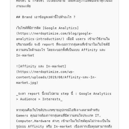
Hotel & Travel ไปโดยปริยาย โดยที่ไม่รู้ว่าไอ้ที่ต้องเข้าทุกวันน่ะ
งานนะเห้ย

## Brand เอาข้อมูลเหล่านี้ไปทำอะไร ?

เว็บไซต์ที่มีการติด [Google Analytics]
(https://nerdoptimize.com/blog/google-
analytics-introduction/) เมื่อมี users เข้ามาใช้งานใน
ปริมาณหนึ่ง จะมี report ที่จะบอกว่ากลุ่มคนที่เข้ามาในเว็บไซต์มี
ความสนใจด้านอะไร โดยจะบอกทั้งที่เป็นแบบ Affinity และ 
In-market

![Affinity และ In-market]
(https://nerdoptimize.com/wp-
content/uploads/2019/08/Affinity-และ-In-
market.jpg)

_จะหา report นี้เจอไปตาม step นี้ : Google Analytics 
> Audience > Interests_

หากคุณคือเว็บไซต์ประเภทขายอุปกรณ์ไอทีเจาะตลาดสำหรับ 
Gamers คุณอาจต้องการกลุ่มคนที่มีความสนใจประเภท IT, 
Computer,Hardware ต่างๆ เข้ามาในเว็บไซต์คุณไม่ว่าจะเป็นใน
รูปแบบ Affinity หรือ In-market เนื่องจากเมื่อคุณสามารถดึง