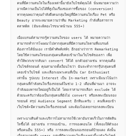
คนที่มีความสนใจในเรื่องเหล่านี้มายังเว็บไซต์คุณได้ นั่นหมายความว่า 
อาจมีความเป็นไปได้ที่สูงในเรื่องของการซื้อของ (conversion) 
หากคุณพบว่าคุณกำลังดึงคนกลุ่มใหญ่ที่มีความสนใจเรื่อง Pet หรือ 
Beauty อาจจะหมายความว่าทีม Marketing กำลังสื่อสารการ
ตลาดผิด (มันจะผิดอะไรขนาดน้านน 555+)

เมื่อแบรนด์สามารถรู้ความสนใจของ users ได้ หมายความว่า
สามารถทำการโฆษณาไปหากลุ่มคนที่มีความสนใจตามที่แบรนด์
ต้องการได้นั่นเอง เรามีคำศัพท์เท่ห์ๆ อีกอย่างว่าการ Remarketing 
โดยใช้ความสนใจของกลุ่มคนที่เคยเข้ามาในเว็บไซต์ของเรา เพื่อ
ทำให้พวกเขากลับมา convert ให้ได้ ยกตัวอย่างเช่น หากคุณคือ
เว็บไซต์รถยนต์ คุณสามาถตั้งเงื่อนไขว่า ฉันจะทำการกรุ๊ปกลุ่มคนที่
เคยเข้าเว็บไซต์ และเลือกเฉพาะคนที่เป็น Car Enthusiast 
เท่านั้น รูปแบบ Interest เป็น In-market เพราะมีแนวโน้มว่า
กลุ่มคนที่กำลังสนใจเรื่องรถยนต์ในช่วง 1-2 เดือนที่ผ่านมา อาจจะ
กำลังมองหารถใหม่อยู่ก็เป็นได้ โดยเราสามารถเลือก exclude ได้
ด้วยนะครับว่าต้องเป็นกลุ่มคนที่ยังไม่ convert หรือลงทะเบียนจอง
รถยนต์ สรุป Audience Segment อีกทีนะครับ : คนที่เคยเข้า
เว็บไซต์+มีความสนใจเรื่องรถยนต์ และต้องไม่เคยกรอกลงทะเบียน

เพราะบางสินค้าและบริการไม่สามารถใช้เวลาอันรวดเร็วในการตัดสิน
ใจซื้อได้ อย่างเช่น การจองบ้าน, การจองคอนโด (ทั้งจองให้ตัวเอง
หรือคนอื่น 555+) หรือ การลงทะเบียนจองรถยนต์ป้ายแดง ดังนั้น
เมื่อสามารถดึง users กลุ่มที่มีความสนใจเรื่องเหล่านี้มายังเว็บไซต์