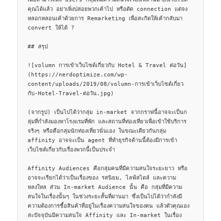
คุณได้แล้ว อย่าเพิ่งปล่อยพวกเค้าไป หรือตัด connection แต่จง
หลอกหลอนเค้าด้วยการ Remarketing เพื่อสะกิดให้เค้ากลับมา 
convert ให้ได้ ?

## สรุป

![volumn การเข้าเว็บไซด์เกี่ยวกับ Hotel & Travel ต่อวัน]
(https://nerdoptimize.com/wp-
content/uploads/2019/08/volumn-การเข้าเว็บไซด์เกี่ยว
กับ-Hotel-Travel-ต่อวัน.jpg)

(จากรูป) เป็นไปได้ว่ากลุ่ม in-market จากกราฟนี้อาจจะเป็นก
ลุ่มที่กำลังมองหาโรงแรมที่พัก และสถานที่ท่องเที่ยวเพื่อเข้าใช้บริการ
จริงๆ หรือคือกลุ่มนักท่องเที่ยวนั่นเอง ในขณะเดียวกันกลุ่ม 
affinity อาจจะเป็น agent ที่ทำธุรกิจด้านนี้ต้องมีการเข้า
เว็บไซต์เกี่ยวกับเรื่องพวกนี้เป็นประจำ

Affinity Audiences คือกลุ่มคนที่มีความสนใจระยะยาว หรือ
อาจจะเรียกได้ว่าเป็นเรื่องของ รสนิยม, ไลฟ์สไตล์ และความ
หลงใหล ส่วน In-market Audience นั้น คือ กลุ่มที่มีความ
สนใจในเรื่องนั้นๆ ในช่วงระยะสั้นที่ผ่านมา ซึ่งเป็นไปได้ว่ากำลังมี
ความต้องการซื้อสินค้าที่อยู่ในเรื่องความสนใจของตน แล้วตัวคุณเอง
ล่ะปัจจุบันมีความสนใจ Affinity และ In-market ในเรื่อง