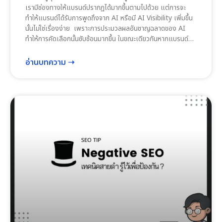
เรามีช่องทางให้แบรนด์ปรากฏได้มากขึ้นตามไปด้วย แต่การจะ
ทำให้แบรนด์ได้รับการพูดถึงจาก AI หรือมี AI Visibility เพิ่มขึ้น
นั้นไม่ใช่เรื่องง่าย เพราะการประมวลผลอันชาญฉลาดของ AI
ทำให้การคัดเลือกนั้นซับซ้อนมากขึ้น ในขณะเดียวกันหากแบรนด์
ของเราได้โอกาสปรากฏขึ้นในคำตอบของ AI ย่อมสร้างความน่า
เชื่อถือหรืออิทธิพลให้กับแบรนด์ได้มากขึ้นตามไปด้วย
อ่านบทความ ➝