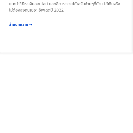
แนะนำวิธีหาเงินออนไลน์ ยอดฮิต หารายได้เสริมง่ายๆที่บ้าน ได้เงินจริง
ไม่ต้องลงทุนเยอะ อัพเดตปี 2022
อ่านบทความ ➝