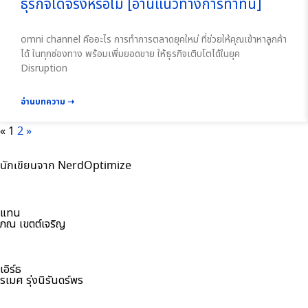
ธุรกิจได้จริงหรือไม่ [อ่านแนวทางการทำที่นี่]
omni channel คืออะไร การทำการตลาดยุคใหม่ ที่ช่วยให้คุณเข้าหาลูกค้า
ได้ ในทุกช่องทาง พร้อมเพิ่มยอดขาย ให้ธุรกิจเติบโตได้ในยุค
Disruption
อ่านบทความ ➝
«
1
2
»
นักเขียนจาก NerdOptimize
แทน
ภณ เขตต์เจริญ
เอิร์ธ
รเมศ รุ่งนิรันดร์พร