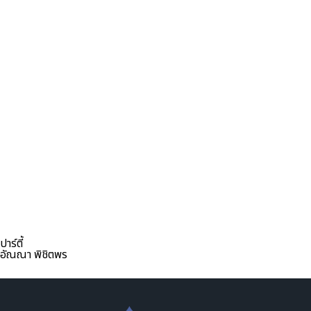
ปาร์ตี้
อัณณา พิชิตพร