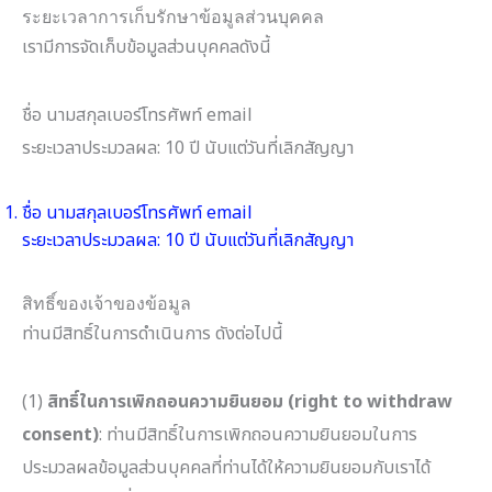
ระยะเวลาการเก็บรักษาข้อมูลส่วนบุคคล
เรามีการจัดเก็บข้อมูลส่วนบุคคลดังนี้
ชื่อ นามสกุลเบอร์โทรศัพท์ email
ระยะเวลาประมวลผล: 10 ปี นับแต่วันที่เลิกสัญญา
ชื่อ นามสกุลเบอร์โทรศัพท์ email
ระยะเวลาประมวลผล: 10 ปี นับแต่วันที่เลิกสัญญา
สิทธิ์ของเจ้าของข้อมูล
ท่านมีสิทธิ์ในการดำเนินการ ดังต่อไปนี้
(1)
สิทธิ์ในการเพิกถอนความยินยอม (right to withdraw
consent)
: ท่านมีสิทธิ์ในการเพิกถอนความยินยอมในการ
ประมวลผลข้อมูลส่วนบุคคลที่ท่านได้ให้ความยินยอมกับเราได้