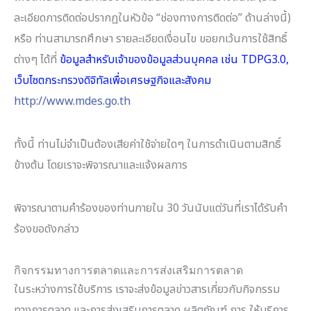
ละเอียดการติดต่อปรากฏในหัวข้อ “ช่องทางการติดต่อ” ด้านล่างนี้)
หรือ ท่านสามารถศึกษา รายละเอียดเงื่อนไข ขอยกเว้นการใช้สิทธิ์
ต่างๆ ได้ที่
ข้อมูลสำหรับเจ้าของข้อมูลส่วนบุคคล เช่น TDPG3.0,
เว็บไซตกระทรวงดิจิทัลเพื่อเศรษฐกิจและสังคม
http://www.mdes.go.th
ทั้งนี้ ท่านไม่จำเป็นต้องเสียค่าใช้จ่ายใดๆ ในการดำเนินตามสิทธิ์
ข้างต้น โดยเราจะพิจารณาและแจ้งผลการ
พิจารณาตามคำร้องของท่านภายใน 30 วันนับแต่วันที่เราได้รับคำ
ร้องขอดังกล่าว
กิจกรรมทางการตลาดและการส่งเสริมการตลาด
ในระหว่างการใช้บริการ เราจะส่งข้อมูลข่าวสารเกี่ยวกับกิจกรรม
ทางการตลาด และการส่งเสริมการตลาด ผลิตภัณฑ์ การ ให้บริการ