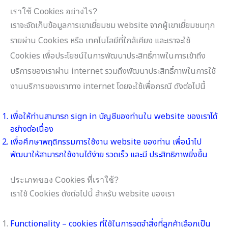
เราใช้ Cookies อย่างไร?
เราจะจัดเก็บข้อมูลการเขาเยี่ยมชม website จากผู้เขาเยี่ยมชมทุก
รายผ่าน Cookies หรือ เทคโนโลยีที่ใกล้เคียง และเราจะใช้
Cookies เพื่อประโยชน์ในการพัฒนาประสิทธิ์ภาพในการเข้าถึง
บริการของเราผ่าน internet รวมถึงพัฒนาประสิทธิ์ภาพในการใช้
งานบริการของเราทาง internet โดยจะใช้เพื่อกรณี ดังต่อไปนี้
เพื่อให้ท่านสามารถ sign in บัญชีของท่านใน website ของเราได้
อย่างต่อเนื่อง
เพื่อศึกษาพฤติกรรมการใช้งาน website ของท่าน เพื่อนำไป
พัฒนาให้สามารถใช้งานได้ง่าย รวดเร็ว และมี ประสิทธิภาพยิ่งขึ้น
ประเภทของ Cookies ที่เราใช้?
เราใช้ Cookies ดังต่อไปนี้ สำหรับ website ของเรา
Functionality – cookies ที่ใช้ในการจดจำสิ่งที่ลูกค้าเลือกเป็น