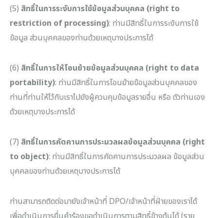
(5)
สิทธิ์ในการระงับการใช้ข้อมูลส่วนบุคคล (right to
restriction of processing)
: ท่านมีสิทธิ์ในการระงับการใช้
ข้อมูล ส่วนบุคคลของท่านด้วยเหตุบางประการได้
(6)
สิทธิ์ในการให้โอนย้ายข้อมูลส่วนบุคคล (right to data
portability)
: ท่านมีสิทธิ์ในการโอนย้ายข้อมูลส่วนบุคคลของ
ท่านที่ท่านให้ไว้กับเราไปยังผู้ควบคุมข้อมูลรายอื่น หรือ ตัวท่านเอง
ด้วยเหตุบางประการได้
(7)
สิทธิ์ในการคัดคานการประมวลผลข้อมูลส่วนบุคคล (right
to object)
: ท่านมีสิทธิ์ในการคัดคานการประมวลผล ข้อมูลส่วน
บุคคลของท่านด้วยเหตุบางประการได้
ท่านสามารถติดต่อมายังเจ้าหน้าที่ DPO/เจ้าหน้าที่ฝ่ายของเราได้
เพื่อดำเนินการยื่นคำร้องขอดำเนินการตามสิทธิ์ข้างต้นได้ (ราย