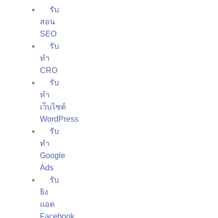
รับ
สอน
SEO
รับ
ทำ
CRO
รับ
ทำ
เว็บไซต์
WordPress
รับ
ทำ
Google
Ads
รับ
ยิง
แอด
Facebook