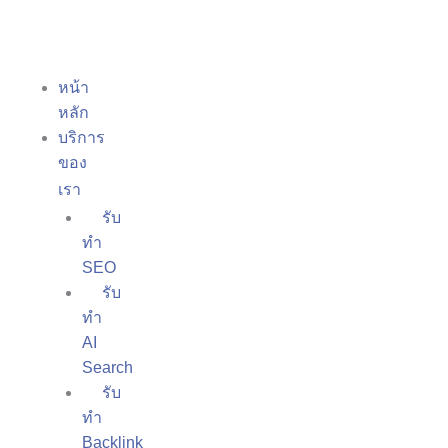
Skip
to
content
หน้า
หลัก
บริการ
ของ
เรา
รับ
ทำ
SEO
รับ
ทำ
AI
Search
รับ
ทำ
Backlink