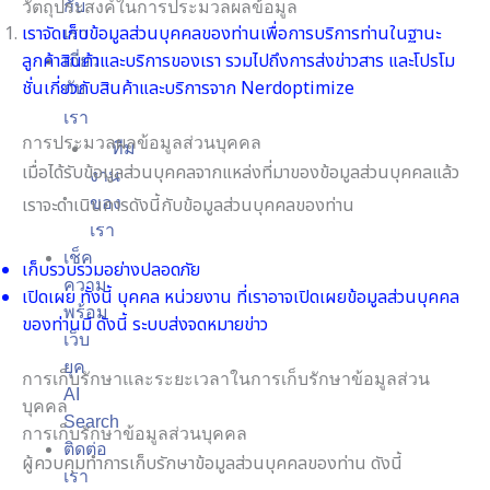
กับ
วัตถุประสงค์ในการประมวลผลข้อมูล
เราจัดเก็บข้อมูลส่วนบุคคลของท่านเพื่อการบริการท่านในฐานะ
เรา
ลูกค้าสินค้าและบริการของเรา รวมไปถึงการส่งข่าวสาร และโปรโม
เกี่ยว
ชั่นเกี่ยวกับสินค้าและบริการจาก Nerdoptimize
กับ
เรา
การประมวลผลข้อมูลส่วนบุคคล
ทีม
เมื่อได้รับข้อมูลส่วนบุคคลจากแหล่งที่มาของข้อมูลส่วนบุคคลแล้ว
งาน
เราจะดำเนินการดังนี้กับข้อมูลส่วนบุคคลของท่าน
ของ
เรา
เช็ค
เก็บรวบรวมอย่างปลอดภัย
ความ
เปิดเผย ทั้งนี้ บุคคล หน่วยงาน ที่เราอาจเปิดเผยข้อมูลส่วนบุคคล
พร้อม
ของท่านมี ดังนี้ ระบบส่งจดหมายข่าว
เว็บ
ยุค
การเก็บรักษาและระยะเวลาในการเก็บรักษาข้อมูลส่วน
AI
บุคคล
Search
การเก็บรักษาข้อมูลส่วนบุคคล
ติดต่อ
ผู้ควบคุมทำการเก็บรักษาข้อมูลส่วนบุคคลของท่าน ดังนี้
เรา