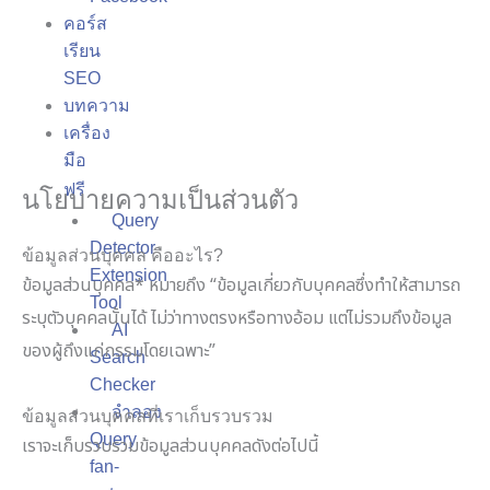
คอร์ส
เรียน
SEO
บทความ
เครื่อง
มือ
ฟรี
นโยบายความเป็นส่วนตัว
Query
Detector
ข้อมูลส่วนบุคคล คืออะไร?
Extension
ข้อมูลส่วนบุคคล* หมายถึง “ข้อมูลเกี่ยวกับบุคคลซึ่งทำให้สามารถ
Tool
ระบุตัวบุคคลนั้นได้ ไม่ว่าทางตรงหรือทางอ้อม แต่ไม่รวมถึงข้อมูล
AI
ของผู้ถึงแก่กรรมโดยเฉพาะ”
Search
Checker
จำลอง
ข้อมูลส่วนบุคคลที่เราเก็บรวบรวม
Query
เราจะเก็บรวบรวมข้อมูลส่วนบุคคลดังต่อไปนี้
fan-